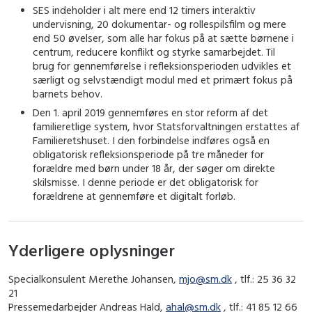
SES indeholder i alt mere end 12 timers interaktiv
undervisning, 20 dokumentar- og rollespilsfilm og mere
end 50 øvelser, som alle har fokus på at sætte børnene i
centrum, reducere konflikt og styrke samarbejdet. Til
brug for gennemførelse i refleksionsperioden udvikles et
særligt og selvstændigt modul med et primært fokus på
barnets behov.
Den 1. april 2019 gennemføres en stor reform af det
familieretlige system, hvor Statsforvaltningen erstattes af
Familieretshuset. I den forbindelse indføres også en
obligatorisk refleksionsperiode på tre måneder for
forældre med børn under 18 år, der søger om direkte
skilsmisse. I denne periode er det obligatorisk for
forældrene at gennemføre et digitalt forløb.
Yderligere oplysninger
Specialkonsulent Merethe Johansen,
mjo@sm.dk
, tlf.: 25 36 32
21
Pressemedarbejder Andreas Hald,
ahal@sm.dk
, tlf.: 41 85 12 66