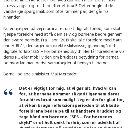
stress, angst og tristhed efter et brud? Det er nogle af de
vanskelige spørgsmål, som ofte rammer par, der går fra
hinanden.
Nu er hjælpen på vej i form af et unikt digitalt forløb, som skal
hjælpe forældre med at få dem selv og børnene bedre gennem
den svære periode. Fra 1. april 2019 skal alle forældre med børn
under 18 år, der søger om direkte skilsmisse, gennemgå det
digitale forløb ”SES – For børnenes skyld”. Her får forældrene via
deres PC eller mobil viden om bruddets betydning for barnet,
og hvordan man bedst samarbejder af hensyn til barnet.
Børne- og socialminister Mai Mercado:
Det er vigtigt for mig, at vi gør alt, hvad vi kan
for, at børnene kommer så godt igennem deres
forældres brud som muligt. Jeg er derfor glad for,
at vi kan bruge refleksionsperioden til at klæde
forældrene bedre på til at håndtere bruddet og
tage hånd om børnene. ”SES – For børnenes
skyld” er et helt unikt forløb, som er udviklet af