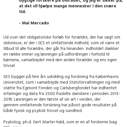
dygtige forskere på området, og jeg er sikker på,
at det vil hjælpe mange mennesker i den svære
tid.
- Mai Mercado
Ud over det obligatoriske forløb for forældre, der har søgt om
skilsmisse, er der i SES et omfattende indhold, som vil være et
tilbud til alle forældre, der går fra hinanden. Indholdet dækker
en række emner og løsninger på udfordringer i forhold til
børnene, samarbejdet med den anden forælder og ens egen
trivsel.
SES bygger på fem års udvikling og forskning fra Københavns
Universitet, som i samarbejde med Statsforvaltningen og med
støtte fra Egmont Fonden og Carlsbergfondet har indhentet
erfaringer og data fra 2500 fraskilte danskere i perioden 2013-
2018. Løsningen er den første af sin art i verden, der
gennem omfattende forskning har påvist gode resultater på
både fysisk og psykisk trivsel og sundhed.
Psykolog, ph.d. Gert Martin Hald, som er en af forskerne bag