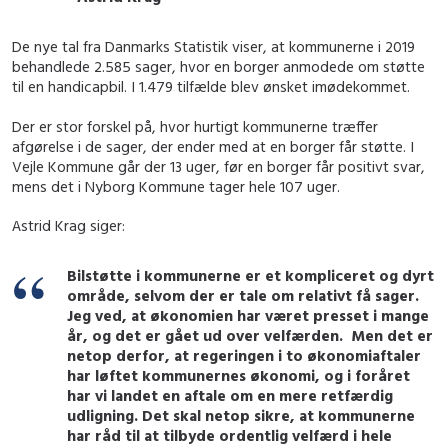
De nye tal fra Danmarks Statistik viser, at kommunerne i 2019
behandlede 2.585 sager, hvor en borger anmodede om støtte
til en handicapbil. I 1.479 tilfælde blev ønsket imødekommet.
Der er stor forskel på, hvor hurtigt kommunerne træffer
afgørelse i de sager, der ender med at en borger får støtte. I
Vejle Kommune går der 13 uger, før en borger får positivt svar,
mens det i Nyborg Kommune tager hele 107 uger.
Astrid Krag siger:
Bilstøtte i kommunerne er et kompliceret og dyrt
område, selvom der er tale om relativt få sager.
Jeg ved, at økonomien har været presset i mange
år, og det er gået ud over velfærden. Men det er
netop derfor, at regeringen i to økonomiaftaler
har løftet kommunernes økonomi, og i foråret
har vi landet en aftale om en mere retfærdig
udligning. Det skal netop sikre, at kommunerne
har råd til at tilbyde ordentlig velfærd i hele