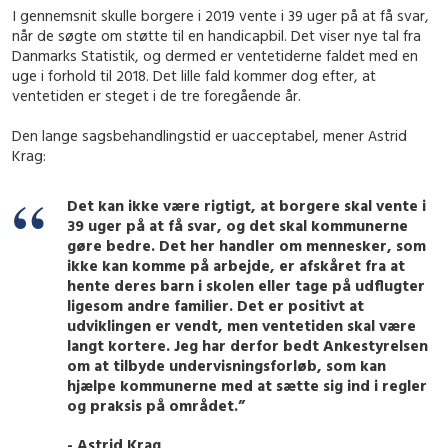
I gennemsnit skulle borgere i 2019 vente i 39 uger på at få svar,
når de søgte om støtte til en handicapbil. Det viser nye tal fra
Danmarks Statistik, og dermed er ventetiderne faldet med en
uge i forhold til 2018. Det lille fald kommer dog efter, at
ventetiden er steget i de tre foregående år.
Den lange sagsbehandlingstid er uacceptabel, mener Astrid
Krag:
Det kan ikke være rigtigt, at borgere skal vente i
39 uger på at få svar, og det skal kommunerne
gøre bedre. Det her handler om mennesker, som
ikke kan komme på arbejde, er afskåret fra at
hente deres barn i skolen eller tage på udflugter
ligesom andre familier. Det er positivt at
udviklingen er vendt, men ventetiden skal være
langt kortere. Jeg har derfor bedt Ankestyrelsen
om at tilbyde undervisningsforløb, som kan
hjælpe kommunerne med at sætte sig ind i regler
og praksis på området.”
- Astrid Krag