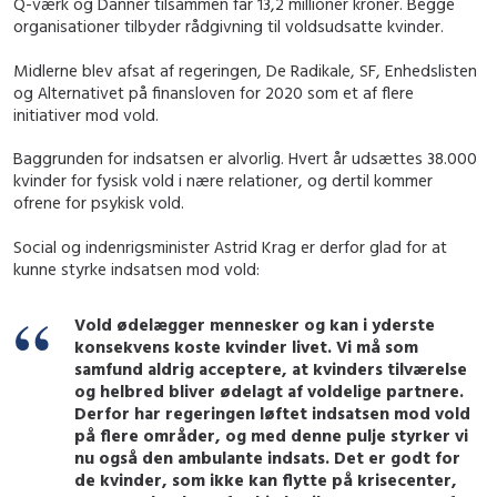
Q-værk og Danner tilsammen får 13,2 millioner kroner. Begge
organisationer tilbyder rådgivning til voldsudsatte kvinder.
Midlerne blev afsat af regeringen, De Radikale, SF, Enhedslisten
og Alternativet på finansloven for 2020 som et af flere
initiativer mod vold.
Baggrunden for indsatsen er alvorlig. Hvert år udsættes 38.000
kvinder for fysisk vold i nære relationer, og dertil kommer
ofrene for psykisk vold.
Social og indenrigsminister Astrid Krag er derfor glad for at
kunne styrke indsatsen mod vold:
Vold ødelægger mennesker og kan i yderste
konsekvens koste kvinder livet. Vi må som
samfund aldrig acceptere, at kvinders tilværelse
og helbred bliver ødelagt af voldelige partnere.
Derfor har regeringen løftet indsatsen mod vold
på flere områder, og med denne pulje styrker vi
nu også den ambulante indsats. Det er godt for
de kvinder, som ikke kan flytte på krisecenter,