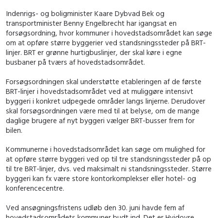
Indenrigs- og boligminister Kaare Dybvad Bek og
transportminister Benny Engelbrecht har igangsat en
forsøgsordning, hvor kommuner i hovedstadsområdet kan søge
om at opføre større byggerier ved standsningssteder på BRT-
linjer. BRT er grønne hurtigbuslinjer, der skal køre i egne
busbaner på tværs af hovedstadsområdet.
Forsøgsordningen skal understøtte etableringen af de første
BRT-linjer i hovedstadsområdet ved at muliggøre intensivt
byggeri i konkret udpegede områder langs linjerne. Derudover
skal forsøgsordningen være med til at belyse, om de mange
daglige brugere af nyt byggeri vælger BRT-busser frem for
bilen.
Kommunerne i hovedstadsområdet kan søge om mulighed for
at opføre større byggeri ved op til tre standsningssteder på op
til tre BRT-linjer, dvs. ved maksimalt ni standsningssteder. Større
byggeri kan fx være store kontorkomplekser eller hotel- og
konferencecentre.
Ved ansøgningsfristens udløb den 30. juni havde fem af
hovedstadsområdets kommuner budt ind. Det er Hvidovre,