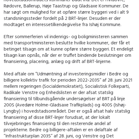
Rødovre, Ballerup, Høje Taastrup og Gladsaxe Kommuner. De
har søgt om mulighed for at opføre større byggeri ved i alt 9
standsningssteder fordelt på 2 BRT-linjer. Desuden er der
modtaget en interessetilkendegivelse fra Ishøj Kommune.
Efter sommerferien vil indenrigs- og boligministeren sammen
med transportministeren beslutte hvilke kommuner, der får et
betinget tilsagn om at kunne opføre større byggeri. Et endeligt
tilsagn kan opnås, når der er truffet bindende beslutninger om
finansiering, placering, anlæg og drift af BRT-linjerne.
Med aftale om ”Udmøntning af investeringsmidler i Bedre og
billigere kollektiv trafik for perioden 2022-2035” af 28. juni 2021
mellem regeringen (Socialdemokratiet), Socialistisk Folkeparti,
Radikale Venstre og Enhedslisten er der afsat statslig
finansiering til tilbundsgående undersøgelser af BRT på linje
200S (Avedøre Holme-Gladsaxe Trafikplads) og 400S (Ishøj-
Lyngby) i hovedstadsområdet. Der er også afsat halv statslig
finansiering af disse BRT-linjer forudsat, at der lokalt
tilvejebringes finansiering til den resterende andel af
projekterne. Bedre og billigere-aftalen er en delaftale af
”Infrastrukturplan 2035” af 28. juni, og Venstre og Det