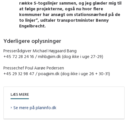
række S-togslinjer sammen, og jeg glæder mig til
at følge projekterne, også nu hvor flere
kommuner har ansøgt om stationsnærhed på de
to linjer”, udtaler transportminister Benny
Engelbrecht.
Yderligere oplysninger
Presserådgiver Michael Højgaard Bang
+45 72 28 24 16 / mihb@im.dk (dog ikke i uge 27-29)
Pressechef Poul Aarøe Pedersen
+45 29 32 98 47 / poa@im.dk (dog ikke i uge 26 + 30-31)
LÆS MERE
Se mere på planinfo.dk