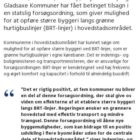
Gladsaxe Kommuner har fået betinget tilsagn i
en statslig forsøgsordning, som giver mulighed
for at opføre større byggeri langs grønne
hurtigbuslinjer (BRT-linjer) i hovedstadsområdet.
Kommunerne i hovedstadsområdet har kunnet søge om
mulighed for at opføre større byggeri ved BRT-linjer, som er
grønne hurtigbuslinjer i egne kørebaner. Det er indenrigs- og
boligministeren og transportministeren, der er ansvarlige for
forsøgsordningen. BRT-linjer er kendetegnet ved høj frekvens
og øget komfort og kapacitet i forhold til almindelig busdrift.
”Det er rigtig positivt, at fem kommuner nu bliver
en del af denne forsøgsordning, der skal give os
viden om effekterne af at etablere større byggeri
langs BRT-linjer. Regeringen ønsker en grønnere
hovedstad med effektiv transport og mindre
trængsel. Denne forsøgsordning vil åbne nye
byggemuligheder, som kan bidrage til en positiv
udvikling i flere byområder uden for de centrale
dele af hovedstadsområdet,” siger indenrigs- og