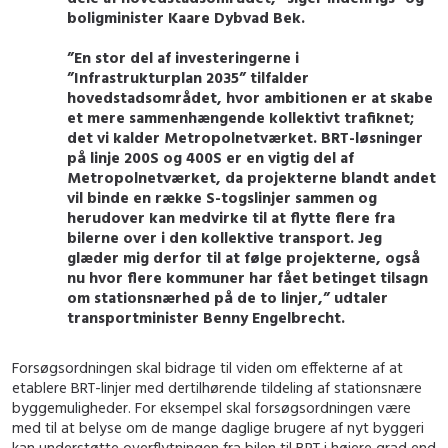
boligminister Kaare Dybvad Bek.
”En stor del af investeringerne i
”Infrastrukturplan 2035” tilfalder
hovedstadsområdet, hvor ambitionen er at skabe
et mere sammenhængende kollektivt trafiknet;
det vi kalder Metropolnetværket. BRT-løsninger
på linje 200S og 400S er en vigtig del af
Metropolnetværket, da projekterne blandt andet
vil binde en række S-togslinjer sammen og
herudover kan medvirke til at flytte flere fra
bilerne over i den kollektive transport. Jeg
glæder mig derfor til at følge projekterne, også
nu hvor flere kommuner har fået betinget tilsagn
om stationsnærhed på de to linjer,” udtaler
transportminister Benny Engelbrecht.
Forsøgsordningen skal bidrage til viden om effekterne af at
etablere BRT-linjer med dertilhørende tildeling af stationsnære
byggemuligheder. For eksempel skal forsøgsordningen være
med til at belyse om de mange daglige brugere af nyt byggeri
kan understøtte overflytningen fra bilen til BRT i højere grad end