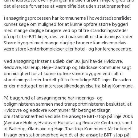
det allerede forventes at være tilfældet uden stationsnærhed.
I ansøgningsprocessen har kommunerne i hovedstadsområdet
kunnet søge om mulighed for at kunne opføre større byggeri
med mange daglige brugere ved op til tre standsningssteder
på op til tre BRT-linjer, dvs. ved maksimalt ni standsningssteder.
Større byggeri med mange daglige brugere kan eksempelvis
være store kontorkomplekser eller hotel- og konferencecentre.
Ved ansøgningsfristens udløb den 30. juni havde Hvidovre,
Rødovre, Ballerup, Høje-Taastrup og Gladsaxe Kommuner søgt
om mulighed for at kunne opføre større byggeri ved i alt ni
standsningssteder fordelt på to fremtidige BRT-linjer. Desuden
er der modtaget en interessetilkendegivelse fra Ishøj Kommune.
På baggrund af ansøgningerne har indenrigs- og
boligministeren sammen med transportministeren besluttet, at
Hvidovre og Rødovre Kommuner får betinget tilsagn
om stationsnærhed ved alle tre ansøgte BRT-stop på linje 200S
(Avedøre Holme, Hvidovre Hospital og Rødovre Centrum), samt
at Ballerup, Gladsaxe og Høje-Taastrup Kommuner får betinget
tilsagn om stationsnærhed ved ét af de ansøgte BRT-stop på