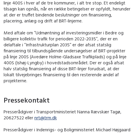
linje 400S i hver af de tre kommuner, i alt tre stop. Et endeligt
tilsagn kan opnås, når en række betingelser er opfyldt, herunder
at der er truffet bindende beslutninger om finansiering,
placering, anlæg og drift af BRT-linjerne.
Med aftale om
”Udmøntning af investeringsmidler i Bedre og
billigere kollektiv trafik for perioden 2022-2035”, der er en
delaftale i ”Infrastrukturplan 2035”
er der afsat statslig
finansiering til tilbundsgående undersøgelser af BRT-projekter
på linje 200S (Avedøre Holme-Gladsaxe Trafikplads) og på linje
400S (Ishøj-Lyngby) i hovedstadsområdet. Der er også afsat
halv statslig finansiering af disse BRT-linjer forudsat, at der
lokalt tilvejebringes finansiering til den resterende andel af
projekterne.
Pressekontakt
Presserådgiver i Transportministeriet Nanna Rævskær Tagø,
20627522 eller
nrt@trm.dk
Presserådgiver i Indenrigs- og Boligministeriet Michael Højgaard