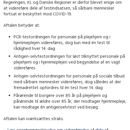
Regeringen, KL og Danske Regioner er derfor blevet enige om
at videreføre dele af testindsatsen, så sårbare mennesker
fortsat er beskyttet mod COVID-19.
Aftalen betyder at:
PCR-testordningen for personale på plejehjem og i
hjemmeplejen videreføres, dog kun med én test til
rådighed hver 14. dag
Antigen-selvtestordningen for løst tilknyttet personale på
plejehjem og i hjemmeplejen ved begyndelse af en vagt
videreføres
Antigen-selvtestordningen for personale på sociale tilbud
med sårbare mennesker videreføres, dog således at der
fremadrettet opfordres til én test hver 14. dag
Pårørende til borgere over 85 år på plejehjem og
pårørende til ældre over 85 år, der modtager hjemmepleje,
kan modtage én antigenselvtest ved besøg.
Aftalen kan iværksættes straks.
Læs orienteringsskrivelse om videreførelse af dele af