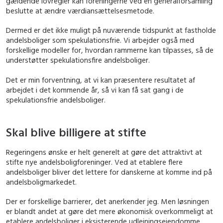
gældende lovregler kan foreningerne ved en generalforsamling
beslutte at ændre værdiansættelsesmetode.
Dermed er det ikke muligt på nuværende tidspunkt at fastholde
andelsboliger som spekulationsfrie. Vi arbejder også med
forskellige modeller for, hvordan rammerne kan tilpasses, så de
understøtter spekulationsfire andelsboliger.
Det er min forventning, at vi kan præsentere resultatet af
arbejdet i det kommende år, så vi kan få sat gang i de
spekulationsfrie andelsboliger.
Skal blive billigere at stifte
Regeringens ønske er helt generelt at gøre det attraktivt at
stifte nye andelsboligforeninger. Ved at etablere flere
andelsboliger bliver det lettere for danskerne at komme ind på
andelsboligmarkedet.
Der er forskellige barrierer, det anerkender jeg. Men løsningen
er blandt andet at gøre det mere økonomisk overkommeligt at
etablere andelsboliger i eksisterende udlejningsejendomme.