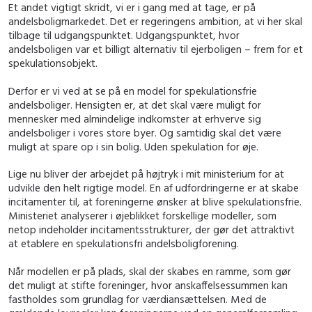
Et andet vigtigt skridt, vi er i gang med at tage, er på
andelsboligmarkedet. Det er regeringens ambition, at vi her skal
tilbage til udgangspunktet. Udgangspunktet, hvor
andelsboligen var et billigt alternativ til ejerboligen – frem for et
spekulationsobjekt.
Derfor er vi ved at se på en model for spekulationsfrie
andelsboliger. Hensigten er, at det skal være muligt for
mennesker med almindelige indkomster at erhverve sig
andelsboliger i vores store byer. Og samtidig skal det være
muligt at spare op i sin bolig. Uden spekulation for øje.
Lige nu bliver der arbejdet på højtryk i mit ministerium for at
udvikle den helt rigtige model. En af udfordringerne er at skabe
incitamenter til, at foreningerne ønsker at blive spekulationsfrie.
Ministeriet analyserer i øjeblikket forskellige modeller, som
netop indeholder incitamentsstrukturer, der gør det attraktivt
at etablere en spekulationsfri andelsboligforening.
Når modellen er på plads, skal der skabes en ramme, som gør
det muligt at stifte foreninger, hvor anskaffelsessummen kan
fastholdes som grundlag for værdiansættelsen. Med de