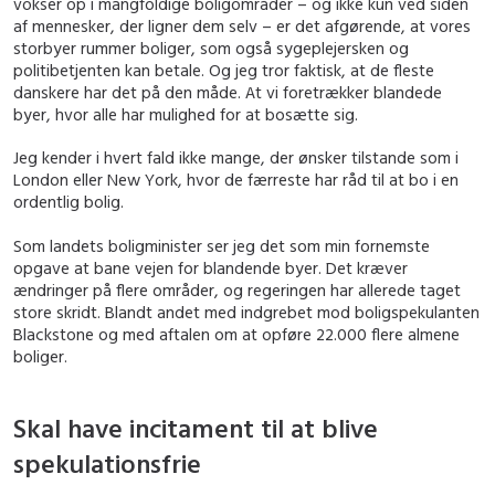
vokser op i mangfoldige boligområder – og ikke kun ved siden
af mennesker, der ligner dem selv – er det afgørende, at vores
storbyer rummer boliger, som også sygeplejersken og
politibetjenten kan betale. Og jeg tror faktisk, at de fleste
danskere har det på den måde. At vi foretrækker blandede
byer, hvor alle har mulighed for at bosætte sig.
Jeg kender i hvert fald ikke mange, der ønsker tilstande som i
London eller New York, hvor de færreste har råd til at bo i en
ordentlig bolig.
Som landets boligminister ser jeg det som min fornemste
opgave at bane vejen for blandende byer. Det kræver
ændringer på flere områder, og regeringen har allerede taget
store skridt. Blandt andet med indgrebet mod boligspekulanten
Blackstone og med aftalen om at opføre 22.000 flere almene
boliger.
Skal have incitament til at blive
spekulationsfrie