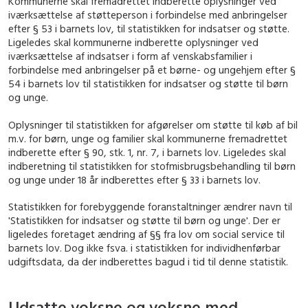
Kommunerne skal fremadrettet indberette oplysninger ved
iværksættelse af støtteperson i forbindelse med anbringelser
efter § 53 i barnets lov, til statistikken for indsatser og støtte.
Ligeledes skal kommunerne indberette oplysninger ved
iværksættelse af indsatser i form af venskabsfamilier i
forbindelse med anbringelser på et børne- og ungehjem efter §
54 i barnets lov til statistikken for indsatser og støtte til børn
og unge.
Oplysninger til statistikken for afgørelser om støtte til køb af bil
m.v. for børn, unge og familier skal kommunerne fremadrettet
indberette efter § 90, stk. 1, nr. 7, i barnets lov. Ligeledes skal
indberetning til statistikken for stofmisbrugsbehandling til børn
og unge under 18 år indberettes efter § 33 i barnets lov.
Statistikken for forebyggende foranstaltninger ændrer navn til
'Statistikken for indsatser og støtte til børn og unge'. Der er
ligeledes foretaget ændring af §§ fra lov om social service til
barnets lov. Dog ikke fsva. i statistikken for individhenførbar
udgiftsdata, da der indberettes bagud i tid til denne statistik.
Udsatte voksne og voksne med