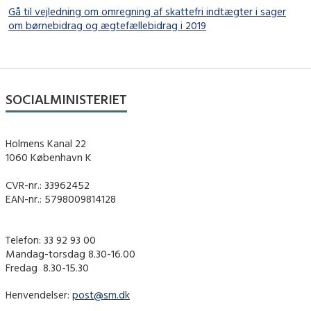
Gå til vejledning om omregning af skattefri indtægter i sager
om børnebidrag og ægtefællebidrag i 2019
SOCIALMINISTERIET
Holmens Kanal 22
1060 København K
CVR-nr.: 33962452
EAN-nr.: 5798009814128
Telefon: 33 92 93 00
Mandag-torsdag 8.30-16.00
Fredag ​ 8.30-15.30
Henvendelser:
post@sm.dk