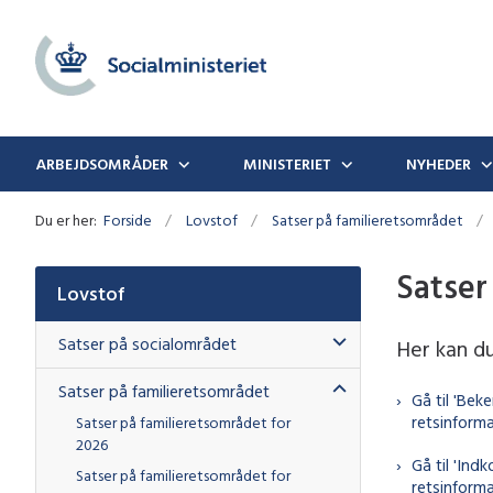
ARBEJDSOMRÅDER
MINISTERIET
NYHEDER
Du er her:
Forside
Lovstof
Satser på familieretsområdet
Satser
Lovstof
Satser på socialområdet
Her kan du
Satser på familieretsområdet
Gå til 'Bek
retsinforma
Satser på familieretsområdet for
2026
Gå til 'Ind
Satser på familieretsområdet for
retsinforma