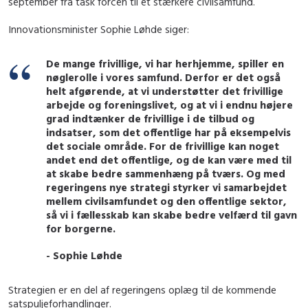
september fra task forcen til et stærkere civilsamfund.
Innovationsminister Sophie Løhde siger:
De mange frivillige, vi har herhjemme, spiller en
nøglerolle i vores samfund. Derfor er det også
helt afgørende, at vi understøtter det frivillige
arbejde og foreningslivet, og at vi i endnu højere
grad indtænker de frivillige i de tilbud og
indsatser, som det offentlige har på eksempelvis
det sociale område. For de frivillige kan noget
andet end det offentlige, og de kan være med til
at skabe bedre sammenhæng på tværs. Og med
regeringens nye strategi styrker vi samarbejdet
mellem civilsamfundet og den offentlige sektor,
så vi i fællesskab kan skabe bedre velfærd til gavn
for borgerne.
- Sophie Løhde
Strategien er en del af regeringens oplæg til de kommende
satspuljeforhandlinger.