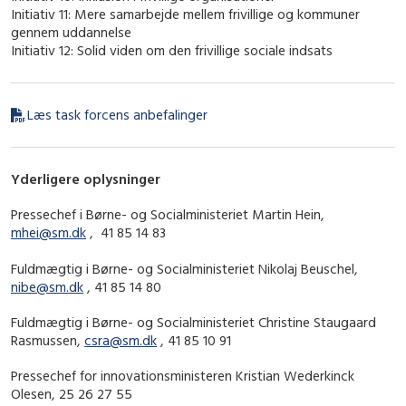
Initiativ 11: Mere samarbejde mellem frivillige og kommuner
gennem uddannelse
Initiativ 12: Solid viden om den frivillige sociale indsats
Læs task forcens anbefalinger
Yderligere oplysninger
Pressechef i Børne- og Socialministeriet Martin Hein,
mhei@sm.dk
, 41 85 14 83
Fuldmægtig i Børne- og Socialministeriet Nikolaj Beuschel,
nibe@sm.dk
, 41 85 14 80
Fuldmægtig i Børne- og Socialministeriet Christine Staugaard
Rasmussen,
csra@sm.dk
, 41 85 10 91
Pressechef for innovationsministeren Kristian Wederkinck
Olesen, 25 26 27 55