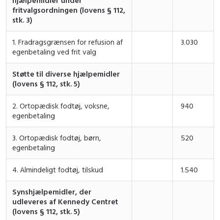
hjælpemidler under
fritvalgsordningen (lovens § 112,
stk. 3)
1. Fradragsgrænsen for refusion af
3.030
egenbetaling ved frit valg
Støtte til diverse hjælpemidler
(lovens § 112, stk. 5)
2. Ortopædisk fodtøj, voksne,
940
egenbetaling
3. Ortopædisk fodtøj, børn,
520
egenbetaling
4. Almindeligt fodtøj, tilskud
1.540
Synshjælpemidler, der
udleveres af Kennedy Centret
(lovens § 112, stk. 5)