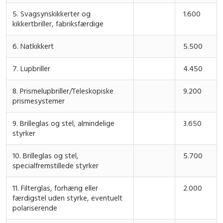
5. Svagsynskikkerter og
1.600
kikkertbriller, fabriksfærdige
6. Natkikkert
5.500
7. Lupbriller
4.450
8. Prismelupbriller/Teleskopiske
9.200
prismesystemer
9. Brilleglas og stel, almindelige
3.650
styrker
10. Brilleglas og stel,
5.700
specialfremstillede styrker
11. Filterglas, forhæng eller
2.000
færdigstel uden styrke, eventuelt
polariserende