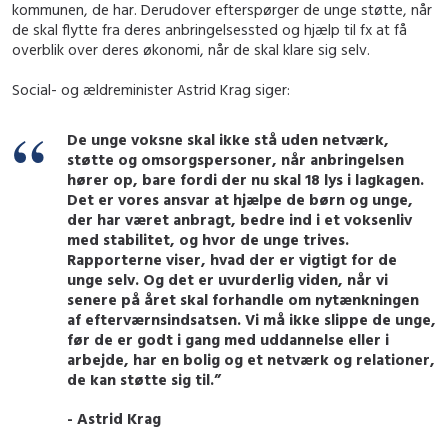
kommunen, de har. Derudover efterspørger de unge støtte, når
de skal flytte fra deres anbringelsessted og hjælp til fx at få
overblik over deres økonomi, når de skal klare sig selv.
Social- og ældreminister Astrid Krag siger:
De unge voksne skal ikke stå uden netværk,
støtte og omsorgspersoner, når anbringelsen
hører op, bare fordi der nu skal 18 lys i lagkagen.
Det er vores ansvar at hjælpe de børn og unge,
der har været anbragt, bedre ind i et voksenliv
med stabilitet, og hvor de unge trives.
Rapporterne viser, hvad der er vigtigt for de
unge selv. Og det er uvurderlig viden, når vi
senere på året skal forhandle om nytænkningen
af efterværnsindsatsen. Vi må ikke slippe de unge,
før de er godt i gang med uddannelse eller i
arbejde, har en bolig og et netværk og relationer,
de kan støtte sig til.”
- Astrid Krag