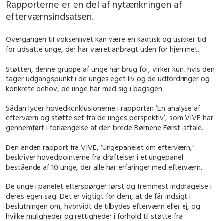
Rapporterne er en del af nytænkningen af
efterværnsindsatsen.
Overgangen til voksenlivet kan være en kaotisk og usikker tid
for udsatte unge, der har været anbragt uden for hjemmet.
Støtten, denne gruppe af unge har brug for, virker kun, hvis den
tager udgangspunkt i de unges eget liv og de udfordringer og
konkrete behov, de unge har med sig i bagagen.
Sådan lyder hovedkonklusionerne i rapporten ’En analyse af
efterværn og støtte set fra de unges perspektiv’, som VIVE har
gennemført i forlængelse af den brede Børnene Først-aftale.
Den anden rapport fra VIVE, ’Ungepanelet om efterværn,’
beskriver hovedpointerne fra drøftelser i et ungepanel
bestående af 10 unge, der alle har erfaringer med efterværn.
De unge i panelet efterspørger først og fremmest inddragelse i
deres egen sag. Det er vigtigt for dem, at de får indsigt i
beslutningen om, hvorvidt de tilbydes efterværn eller ej, og
hvilke muligheder og rettigheder i forhold til støtte fra