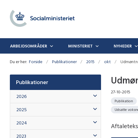
ARBEJDSOMRÅDER
MINISTERIET
NYHEDER
Du er her:
Forside
Publikationer
2015
okt
Udmøntnin
Udmønt
Publikationer
27-10-2015
2026
Publikation
2025
Udsatte voksn
2024
Aftaleteks
2023