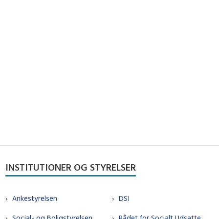
INSTITUTIONER OG STYRELSER
Ankestyrelsen
DSI
Social- og Boligstyrelsen
Rådet for Socialt Udsatte