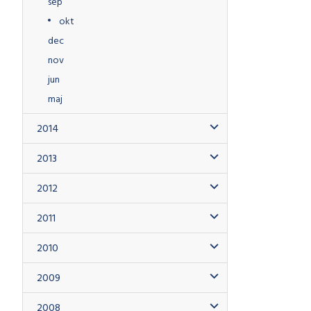
sep
okt
dec
nov
jun
maj
2014
2013
2012
2011
2010
2009
2008