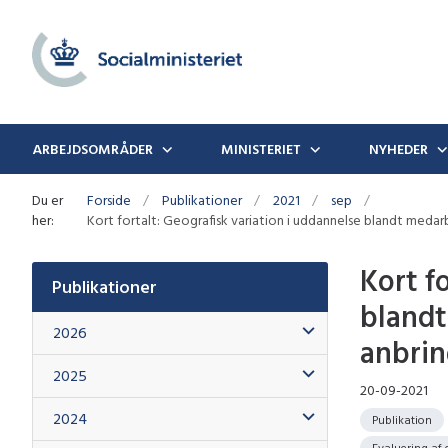
ARBEJDSOMRÅDER
MINISTERIET
NYHEDER
Du er
Forside
Publikationer
2021
sep
her:
Kort fortalt: Geografisk variation i uddannelse blandt meda
Kort f
Publikationer
blandt
2026
anbrin
2025
20-09-2021
2024
Publikation
Evaluering af 