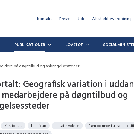
Kontakt
Presse
Job
Whistleblowerordning
PUBLIKATIONER
LOVSTOF
SOCIALMINISTE
rbejdere på døgntilbud og anbringelsessteder
ortalt: Geografisk variation i udda
 medarbejdere på døgntilbud og
gelsessteder
Kort fortalt
Handicap
Udsatte voksne
Børn og unge i udsatte posit
det specialiserede socialområde