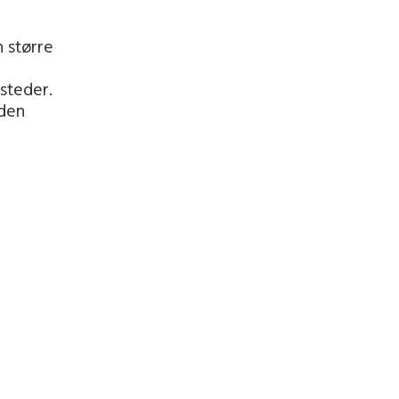
 større
steder.
 den