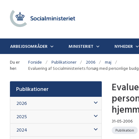
ARBEJDSOMRÅDER
MINISTERIET
NYHEDER
Du er
Forside
Publikationer
2006
maj
her:
Evaluering af Socialministeriets forsøg med personlige b
Evalue
Publikationer
person
2026
hjemm
2025
31-05-2006
2024
Publikation