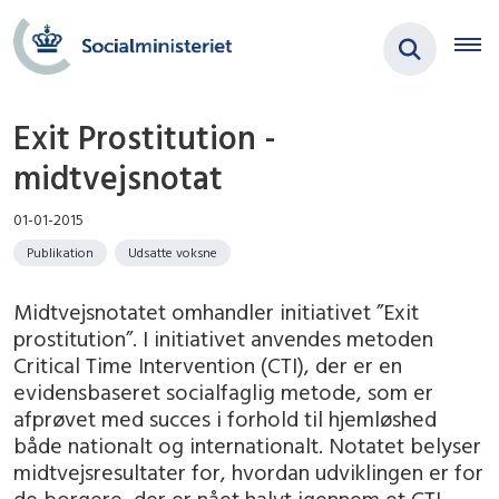
Exit Prostitution -
midtvejsnotat
01-01-2015
Publikation
Udsatte voksne
Midtvejsnotatet omhandler initiativet ”Exit
prostitution”. I initiativet anvendes metoden
Critical Time Intervention (CTI), der er en
evidensbaseret socialfaglig metode, som er
afprøvet med succes i forhold til hjemløshed
både nationalt og internationalt. Notatet belyser
midtvejsresultater for, hvordan udviklingen er for
de borgere, der er nået halvt igennem et CTI-