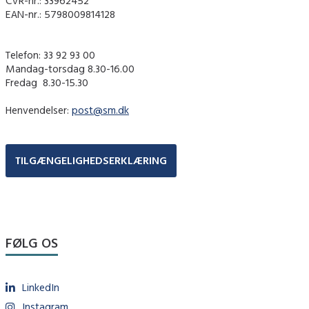
CVR-nr.: 33962452
EAN-nr.: 5798009814128
Telefon: 33 92 93 00
Mandag-torsdag 8.30-16.00
Fredag ​ 8.30-15.30
Henvendelser:
post@sm.dk
TILGÆNGELIGHEDSERKLÆRING
FØLG OS
LinkedIn
Instagram