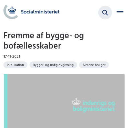
Fremme af bygge- og
bofællesskaber
17-11-2021
Publikation
Byggeri og Boliglovgivning
Almene boliger