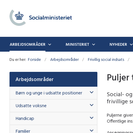
ARBEJDSOMRÅDER
MINISTERIET
NYHEDER
Du er her:
Forside
Arbejdsområder
Frivillig social indsats
Puljer 
Arbejdsområder
Børn og unge i udsatte positioner
Social- og
frivillige 
Udsatte voksne
Puljerne giver
Handicap
Offentlige ins
Familier
Ansøgningspu