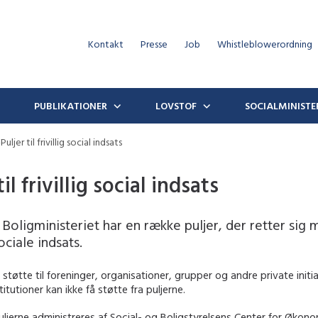
Kontakt
Presse
Job
Whistleblowerordning
PUBLIKATIONER
LOVSTOF
SOCIALMINISTE
Puljer til frivillig social indsats
til frivillig social indsats
 Boligministeriet har en række puljer, der retter sig
sociale indsats.
 støtte til foreninger, organisationer, grupper og andre private initia
titutioner kan ikke få støtte fra puljerne.
ljerne administreres af Social- og Boligstyrelsens Center for Økon