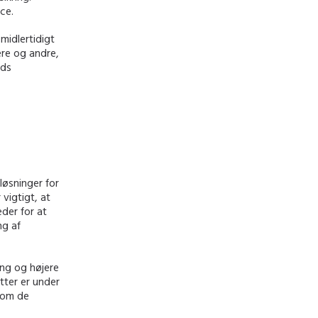
ce.
midlertidigt
ere og andre,
nds
løsninger for
vigtigt, at
der for at
ng af
ing og højere
tter er under
 som de