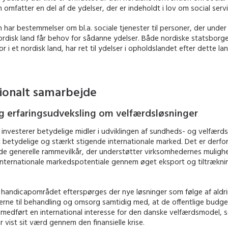
omfatter en del af de ydelser, der er indeholdt i lov om social servi
har bestemmelser om bl.a. sociale tjenester til personer, der under 
ordisk land får behov for sådanne ydelser. Både nordiske statsborg
r i et nordisk land, har ret til ydelser i opholdslandet efter dette la
tionalt samarbejde
g erfaringsudveksling om velfærdsløsninger
nvesterer betydelige midler i udviklingen af sundheds- og velfærds
et betydelige og stærkt stigende internationale marked. Det er derfor 
de generelle rammevilkår, der understøtter virksomhedernes mulighe
internationale markedspotentiale gennem øget eksport og tiltrækni
.
 handicapområdet efterspørges der nye løsninger som følge af aldr
erne til behandling og omsorg samtidig med, at de offentlige budge
r medført en international interesse for den danske velfærdsmodel,
r vist sit værd gennem den finansielle krise.