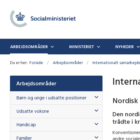
ARBEJDSOMRÅDER
MINISTERIET
NYHEDER
Du er her:
Forside
Arbejdsområder
Internationalt samarbejd
Intern
Arbejdsområder
Børn og unge i udsatte positioner
Nordisk 
Udsatte voksne
Den nordi
trådte i k
Handicap
Konventionen 
Familier
andre sociale