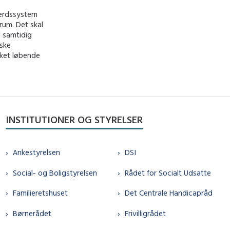
færdssystem
rum. Det skal
l samtidig
dske
rket løbende
INSTITUTIONER OG STYRELSER
Ankestyrelsen
DSI
Social- og Boligstyrelsen
Rådet for Socialt Udsatte
Familieretshuset
Det Centrale Handicapråd
Børnerådet
Frivilligrådet