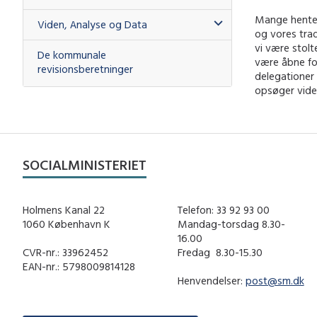
Mange henter
Viden, Analyse og Data
og vores trad
vi være stolt
De kommunale
være åbne for
revisionsberetninger
delegationer
opsøger viden
SOCIALMINISTERIET
Holmens Kanal 22
Telefon: 33 92 93 00
1060 København K
Mandag-torsdag 8.30-
16.00
CVR-nr.: 33962452
Fredag ​ 8.30-15.30
EAN-nr.: 5798009814128
Henvendelser:
post@sm.dk