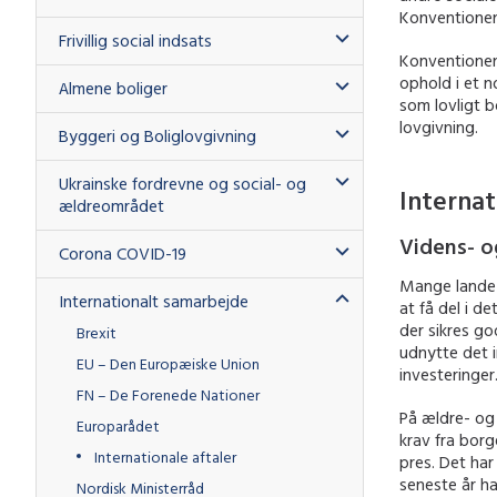
Konventionen 
Frivillig social indsats
Konventionen 
ophold i et n
Almene boliger
som lovligt bo
lovgivning.
Byggeri og Boliglovgivning
Ukrainske fordrevne og social- og
Interna
ældreområdet
Videns- o
Corona COVID-19
Mange lande i
Internationalt samarbejde
at få del i d
der sikres go
Brexit
udnytte det 
EU – Den Europæiske Union
investeringer
FN – De Forenede Nationer
På ældre- og
Europarådet
krav fra borg
Internationale aftaler
pres. Det ha
seneste år ha
Nordisk Ministerråd