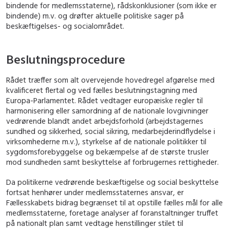
bindende for medlemsstaterne), rådskonklusioner (som ikke er
bindende) m.v. og drøfter aktuelle politiske sager på
beskæftigelses- og socialområdet.
Beslutningsprocedure
Rådet træffer som alt overvejende hovedregel afgørelse med
kvalificeret flertal og ved fælles beslutningstagning med
Europa-Parlamentet. Rådet vedtager europæiske regler til
harmonisering eller samordning af de nationale lovgivninger
vedrørende blandt andet arbejdsforhold (arbejdstagernes
sundhed og sikkerhed, social sikring, medarbejderindflydelse i
virksomhederne m.v.), styrkelse af de nationale politikker til
sygdomsforebyggelse og bekæmpelse af de største trusler
mod sundheden samt beskyttelse af forbrugernes rettigheder.
Da politikerne vedrørende beskæftigelse og social beskyttelse
fortsat henhører under medlemsstaternes ansvar, er
Fællesskabets bidrag begrænset til at opstille fælles mål for alle
medlemssta­terne, foretage analyser af foranstaltninger truffet
på nationalt plan samt vedtage henstillinger stilet til