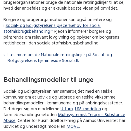
brugerorganisationer bruge de nationale retningslinjer til at se,
hvad der anbefales og er aktuelt bedste viden på området.
Borgere og brugerorganisationer kan også orientere sig
i
Social- og Boligstyrelsens pjece 'Behov for social
stofmisbrugsbehandling?'
Pjecen informerer borgere og
pårørende om relevant lovgivning og oplyser om borgerens
rettigheder i den sociale stofmisbrugsbehandling.
Læs mere om de Nationale retningslinjer på Social- og
Boligstyrelsens hjemmeside Social.dk
Behandlingsmodeller til unge
Social- og Boligstyrelsen har samarbejdet med en række
kommuner om at udvikle og udbrede en række virksomme
behandlingsmodeller i kommunerne og på anbringelsessteder.
Det drejer sig om modellerne
U-turn
,
U18-modellen
og
familiebehandlingsmetoden
Multisystemisk Terapi – Substance
Abuse
. Center for Rusmiddelforskning på Aarhus Universitet har
udviklet og undersøgt modellen
MOVE
.