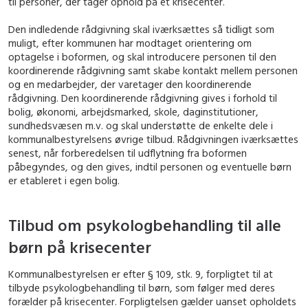
til personer, der tager ophold på et krisecenter.
Den indledende rådgivning skal iværksættes så tidligt som
muligt, efter kommunen har modtaget orientering om
optagelse i boformen, og skal introducere personen til den
koordinerende rådgivning samt skabe kontakt mellem personen
og en medarbejder, der varetager den koordinerende
rådgivning. Den koordinerende rådgivning gives i forhold til
bolig, økonomi, arbejdsmarked, skole, daginstitutioner,
sundhedsvæsen m.v. og skal understøtte de enkelte dele i
kommunalbestyrelsens øvrige tilbud. Rådgivningen iværksættes
senest, når forberedelsen til udflytning fra boformen
påbegyndes, og den gives, indtil personen og eventuelle børn
er etableret i egen bolig.
Tilbud om psykologbehandling til alle
børn på krisecenter
Kommunalbestyrelsen er efter § 109, stk. 9, forpligtet til at
tilbyde psykologbehandling til børn, som følger med deres
forælder på krisecenter. Forpligtelsen gælder uanset opholdets