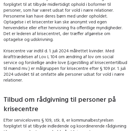
forpligtet til at tilbyde midlertidigt ophold i boformer til
personer, som har været udsat for vold i nære relationer.
Personerne kan have deres børn med under opholdet.
Optagelse i et krisecenter kan ske anonymt ved egen
henvendelse eller efter henvisning fra offentlige myndigheder.
Det er lederen af krisecentret, der træffer afgørelse om
optagelse og udskrivning.
Krisecentre var indtil d. 1. juli 2024 målrettet kvinder. Med
ikrafttrædelsen af
Lov L 104 om ændring af lov om social
service og forskellige andre love (Ligestilling af krisecentertilbud
til mænd mv.)
er målgruppen for krisecentre efter § 109 pr. 1. juli
2024 udvidet til at omfatte alle personer udsat for vold i nære
relationer.
Tilbud om rådgivning til personer på
krisecentre
Efter servicelovens § 109, stk. 8, er kommunalbestyrelsen
forpligtet til at tilbyde indledende og koordinerende rådgivning