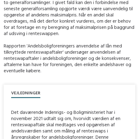
to generalforsamlinger. I givet fald kan den i forbindelse med
seneste generalforsamling opgjorte værdi være uanvendelig til
opgørelse af andelens maksimalpris. Når en andel skal
overdrages, må det derfor konkret vurderes, om der er behov
for at foretage en ny beregning af maksimalprisen på baggrund
af udsving i renteswappen.
Rapporten 'Andelsboligforeningers anvendelse af lån med
tilknyttede renteswapaftaler' undersøger anvendelsen af
renteswapaftaler i andelsboligforeninger og de konsekvenser,
aftalerne kan have for foreningen, den enkelte andelshaver og
eventuelle købere.
VEJLEDNINGER
Det daværende Indenrigs- og Boligministeriet har i
november 2021 udtalt sig om, hvorvidt værdien af en
renteswapaftale skal medtages ved opgørelsen af
andelsværdien samt om måling af renteswaps i
årsregnskaber for andelsboligforeninger. Denne