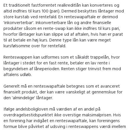
Et traditionelt fastforrentet realkreditlån kan konverteres og
altid indfries til kurs 100 (pari). Dermed beskyttes låntager mod
store kurstab ved rentefald. En renteswapaftale er derimod
'inkonverterbar'. Inkonverterbare lån og andre finansielle
produkter såsom en rente-swap kan ikke indfries til kurs pari,
hvorfor låntager kun kan slippe ud af aftalen, hvis han er parat
til at betale en høj kurs. Denne type lån kan være meget
kursfølsomme over for rentefald.
Renteswappen kan udformes som et såkaldt trappelån, hvor
låntager i stedet for en fast rente, betaler en lav rente i
begyndelsen af låneperioden. Renten stiger trinvist frem mod
aftalens udløb.
Generelt må en renteswapaftale betegnes som et avanceret
finansielt produkt, der kan være vanskeligt at gennemskue for
den 'almindelige' låntager.
Ifølge andelsboligloven må værdien af en andel på
overdragelsestidspunktet ikke overstige maksimalprisen. Hvis
en forening har indgået en renteswapaftale, kan foreningens
formue blive påvirket af udsving i renteswappens værdi imellem